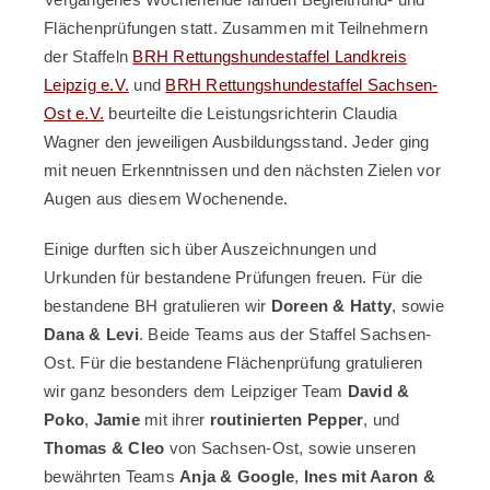
Flächenprüfungen statt. Zusammen mit Teilnehmern
der Staffeln
BRH Rettungshundestaffel Landkreis
Leipzig e.V.
und
BRH Rettungshundestaffel Sachsen-
Ost e.V.
beurteilte die Leistungsrichterin Claudia
Wagner den jeweiligen Ausbildungsstand. Jeder ging
mit neuen Erkenntnissen und den nächsten Zielen vor
Augen aus diesem Wochenende.
Einige durften sich über Auszeichnungen und
Urkunden für bestandene Prüfungen freuen. Für die
bestandene BH gratulieren wir
Doreen & Hatty
, sowie
Dana & Levi
. Beide Teams aus der Staffel Sachsen-
Ost. Für die bestandene Flächenprüfung gratulieren
wir ganz besonders dem Leipziger Team
David &
Poko
,
Jamie
mit ihrer
routinierten Pepper
, und
Thomas & Cleo
von Sachsen-Ost, sowie unseren
bewährten Teams
Anja & Google
,
Ines mit Aaron &