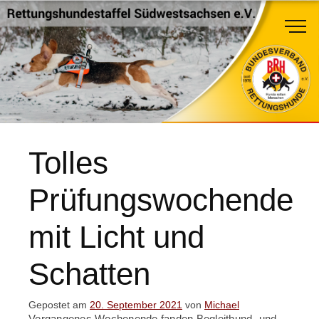
Tolles
Prüfungswochende
mit Licht und
Schatten
Gepostet am
20. September 2021
von
Michael
Vergangenes Wochenende fanden Begleithund- und