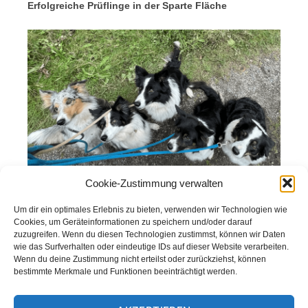
Erfolgreiche Prüflinge in der Sparte Fläche
Team Claudia Wagner
Cookie-Zustimmung verwalten
Gepostet in
Allgemein
Beitragsnavigation
Previous:
Geglückte
Next:
Mit Routine zum
Um dir ein optimales Erlebnis zu bieten, verwenden wir Technologien wie
Generalprobe
Erfolg!
Cookies, um Geräteinformationen zu speichern und/oder darauf
zuzugreifen. Wenn du diesen Technologien zustimmst, können wir Daten
wie das Surfverhalten oder eindeutige IDs auf dieser Website verarbeiten.
Wenn du deine Zustimmung nicht erteilst oder zurückziehst, können
bestimmte Merkmale und Funktionen beeinträchtigt werden.