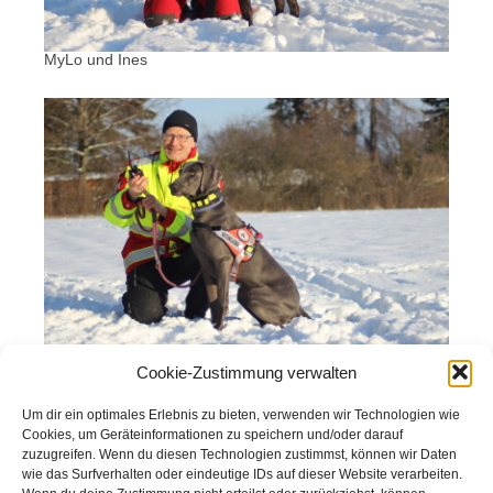
MyLo und Ines
Cookie-Zustimmung verwalten
Mara und Micha
Gepostet in
Allgemein
Um dir ein optimales Erlebnis zu bieten, verwenden wir Technologien wie
Beitragsnavigation
Next:
Weiteres Team einsatzbereit!
Cookies, um Geräteinformationen zu speichern und/oder darauf
zuzugreifen. Wenn du diesen Technologien zustimmst, können wir Daten
wie das Surfverhalten oder eindeutige IDs auf dieser Website verarbeiten.